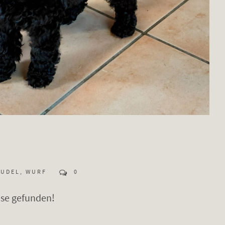
PUDEL
,
WURF
0
use gefunden!